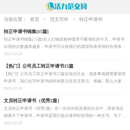
当前位置：
首页
>
范文写作
>
转正申请书
转正申请书锦集[15篇]
转正申请书锦集[15篇]在人们物质精神需求不断增长的今天，申请书
出现的次数越来越多，申请书可以使我们的愿望和请求得到合理表
达。什么样的申请书才是合理的呢？下面是小编精心整...
2025-02-20
【热门】公司员工转正申请书15篇
【热门】公司员工转正申请书15篇在现在社会，很多事项都需要使用
申请书，我们在写申请书的时候要注意语言简洁、准确。那么大家知
道正规的申请书怎么写吗？以下是小编为大家整理的...
2025-02-20
文员转正申请书（优秀2篇）
文员转正申请书（优秀2篇）在一步步向前发展的社会中，很多场合
都离不了申请书，申请书是我们提出请求时使用的一种文书。为了让
您不再为写申请书头疼，下面是小编为大家整理的文员转...
2025-02-20