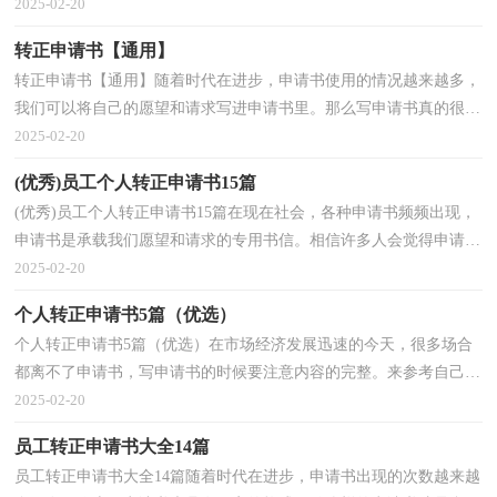
应该怎么写才合适呢？以下是小编帮大家整理的会计...
2025-02-20
转正申请书【通用】
转正申请书【通用】随着时代在进步，申请书使用的情况越来越多，
我们可以将自己的愿望和请求写进申请书里。那么写申请书真的很难
吗？下面是小编为大家收集的转正申请书，仅供参考，大...
2025-02-20
(优秀)员工个人转正申请书15篇
(优秀)员工个人转正申请书15篇在现在社会，各种申请书频频出现，
申请书是承载我们愿望和请求的专用书信。相信许多人会觉得申请书
很难写吧，下面是小编帮大家整理的员工个人转正申...
2025-02-20
个人转正申请书5篇（优选）
个人转正申请书5篇（优选）在市场经济发展迅速的今天，很多场合
都离不了申请书，写申请书的时候要注意内容的完整。来参考自己需
要的申请书吧！以下是小编收集整理的个人转正申请书，欢...
2025-02-20
员工转正申请书大全14篇
员工转正申请书大全14篇随着时代在进步，申请书出现的次数越来越