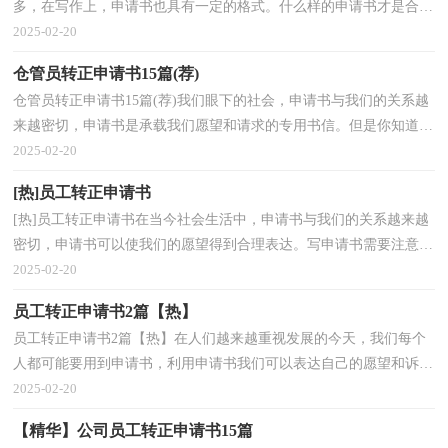
多，在写作上，申请书也具有一定的格式。什么样的申请书才是合理
的呢？以下是小编为大家整理的员工转正申请书，供大家...
2025-02-20
仓管员转正申请书15篇(荐)
仓管员转正申请书15篇(荐)我们眼下的社会，申请书与我们的关系越
来越密切，申请书是承载我们愿望和请求的专用书信。但是你知道怎
样才能写的好吗？以下是小编为大家整理的仓管员转...
2025-02-20
[热]员工转正申请书
[热]员工转正申请书在当今社会生活中，申请书与我们的关系越来越
密切，申请书可以使我们的愿望得到合理表达。写申请书需要注意哪
些问题呢？下面是小编为大家整理的员工转正申请书...
2025-02-20
员工转正申请书2篇【热】
员工转正申请书2篇【热】在人们越来越重视发展的今天，我们每个
人都可能要用到申请书，利用申请书我们可以表达自己的愿望和诉
求。为了让您在写申请书中更加简单方便，以下是小编...
2025-02-20
【精华】公司员工转正申请书15篇