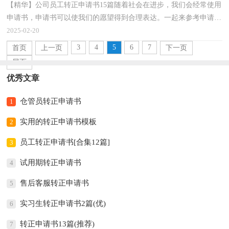
【精华】公司员工转正申请书15篇随着社会在进步，我们会经常使用
申请书，申请书可以使我们的愿望得到合理表达。一起来参考申请书
是怎么写的吧，以下是小编为大家收集的公司员工转...
2025-02-20
3
4
5
6
7
首页
上一页
下一页
尾页
优秀文章
仓管员转正申请书
1
实用的转正申请书模板
2
员工转正申请书[合集12篇]
3
试用期转正申请书
4
售后客服转正申请书
5
实习生转正申请书2篇(优)
6
转正申请书13篇(推荐)
7