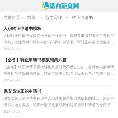
当前位置：
首页
>
范文写作
>
转正申请书
入职转正申请书模板
入职转正申请书模板在当下这个社会中，做很多事情都离不了各种申
请书，请注意对不同的事情有不同的申请书。写转正申请书需要注意
哪些问题呢？以下是小编帮大家整理的入职转正申请...
2024-03-26
【必备】转正申请书模板锦集八篇
【必备】转正申请书模板锦集八篇时代不断在进步，各种各样的申请
书使用的情况越来越多，转正申请书可以向上级表达自己的转正愿望
和诉求。写转正申请书真像想象中那么难吗？下面是...
2024-03-26
保安员转正的申请书
保安员转正的申请书在现今人们越来越重视自我成长的社会，用到申
请书的地方很多，转正申请书是承载我们转正愿望和请求的专用书
信。那么大家知道正规的转正申请书怎么写吗？以下是...
2024-03-26