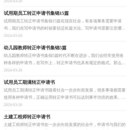
写的好吗？以下是小编为大家整理的营销人员转正申...
2024-03-26
试用期员工转正申请书集锦15篇
试用期员工转正申请书集锦15篇在现在社会，有各项事务需要申请
书，我们在写申请书的时候要切忌长篇大论。写申请书需要注意哪些
问题呢？以下是小编精心整理的试用期员工转正申请书...
2024-03-26
幼儿园教师转正申请书集锦5篇
幼儿园教师转正申请书集锦5篇时代不断在进步，我们会经常使用各
种各样的申请书，在写作上，转正申请书也具有规定的格式。那么转
正申请书到底怎么写呢？以下是小编帮大家整理的幼儿...
2024-03-26
试用员工期满转正申请书
试用员工期满转正申请书随着社会一步步向前发展，很多事项都需要
使用各种申请书，正确运用转正申请书可以达到事半功倍的效果。来
参考自己需要的转正申请书吧！下面是小编为大家整...
2024-03-26
土建工程师转正申请书
土建工程师转正申请书在一步步向前发展的社会中，申请书与我们的