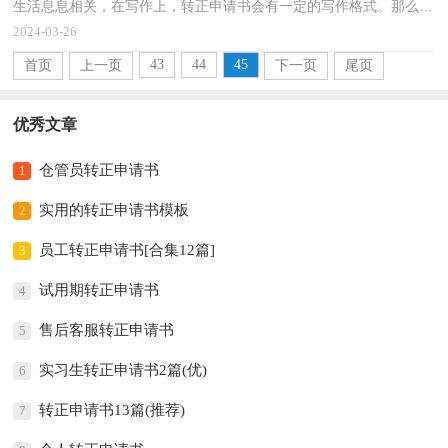
生活息息相关，在写作上，转正申请书会有一定的写作格式。那么转
正申请书应该怎么写才合适呢？以下是小编帮大家整理...
2024-03-26
43
44
45
首页
上一页
下一页
尾页
优秀文章
仓管员转正申请书
1
实用的转正申请书模板
2
员工转正申请书[合集12篇]
3
试用期转正申请书
4
售后客服转正申请书
5
实习生转正申请书2篇(优)
6
转正申请书13篇(推荐)
7