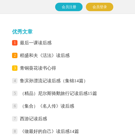
会员注册
会员登录
优秀文章
1
最后一课读后感
2
稻盛和夫《活法》读后感
3
青铜葵花读书心得
4
鲁滨孙漂流记读后感（集锦14篇）
5
（精品）尼尔斯骑鹅旅行记读后感15篇
6
（集合）《名人传》读后感
7
西游记读后感
8
《做最好的自己》读后感14篇