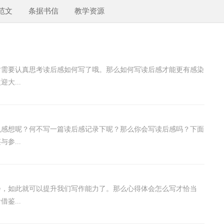
范文
条据书信
教学资源
时需要认真思考读后感如何写了哦。那么如何写读后感才能更有感染
大...
么感想呢？何不写一篇读后感记录下呢？那么你会写读后感吗？下面
参...
会，如此就可以提升我们写作能力了。那么心得体会怎么写才恰当
鉴...